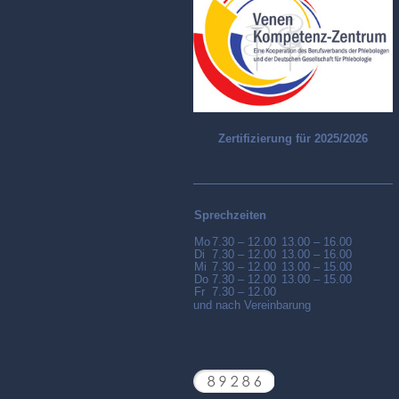
Zertifizierung für 2025/2026
Sprechzeiten
Mo
7.30 – 12.00
13.00 – 16.00
Di
7.30 – 12.00
13.00 – 16.00
Mi
7.30 – 12.00
13.00 – 15.00
Do
7.30 – 12.00
13.00 – 15.00
Fr
7.30 – 12.00
und nach Vereinbarung